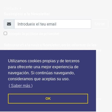
Contacte
Suscripció a la Newsletter
Enviar
Accepto la
política de privacitat
Subscriure't a la nostra Newsletter, seràs informat de les
millors promocions, ofertes especials i novetats del nostre
portal.
Utilizamos cookies propias y de terceros
para ofrecerte una mejor experiencia de
navegación. Si continúas navegando,
consideramos que aceptas su uso.
( Saber más )
Juridics Bcn - Tots els drets reservats
OK
Política de cookies
Política de privacitat
Termes i Condicions
Segueix-nos a