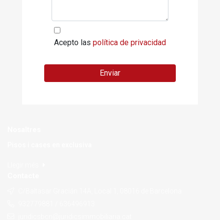
Acepto las
política de privacidad
Enviar
Nosaltres
Pisos i cases en exclusiva
Llegir més
Contacte
C/Baltasar Gracián 14A, Local 1, 08016 de Barcelona
932779881 / 636496913
juridicsbcn@juridicsimmobiliaria.cat